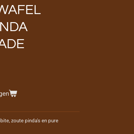
WAFEL
INDA
ADE
gen
ite, zoute pinda's en pure