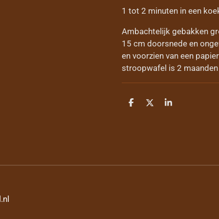
1 tot 2 minuten in een koe
Ambachtelijk gebakken gr
15 cm doorsnede en ongev
en voorzien van een papier
stroopwafel is 2 maanden
D
D
S
e
e
h
l
e
a
e
l
r
n
e
.nl