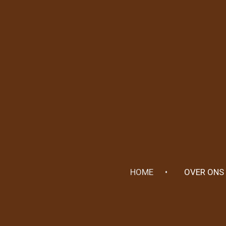
Ga
direct
naar
de
hoofdinhoud
HOME
OVER ONS